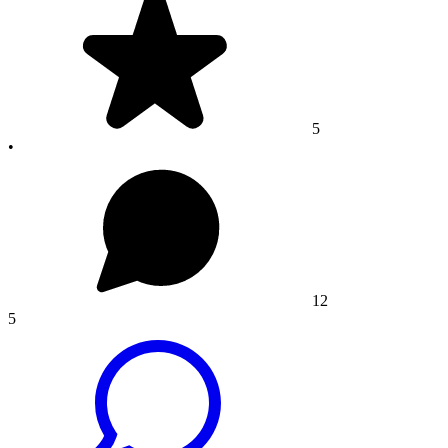
5
•
12
5