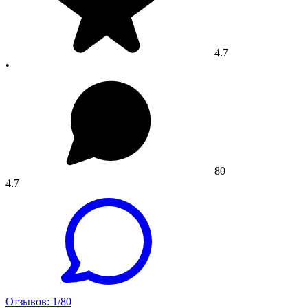
4.7
•
80
4.7
Отзывов: 1/80