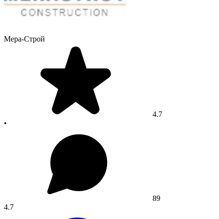
Мера-Строй
4.7
•
89
4.7