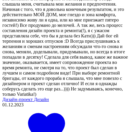
слышала меня, считывала мои желания и предпочтения.
Начиная с того, что я довольна конечным результатом, и это
действительно МОЙ ДОМ, мое гнездо и зона комфорта,
независимо живу ли я одна, или ко мне приезжает пятеро
гостей!) Все продумано до мелочей. А так же, весь процесс
составления дизайн проекта и ремонта(!), я с ужасом
представляла себе, что бы я делала без Кати))) Дай бог ей
терпения и хороших отпусков :D Всегда прислушиваясь к
желаниям и сменам настроениям обсуждали что-то снова и
снова, меняли, доделывали, придумывали, но всегда в итоге
попадали в десятку! Сделала для себя вывод, какое же важное
значение, оказывается, имеет сопровождение проекта во
время ремонта, не смотря на то, что проект был сделан в
лучшем и самом подробном виде! При выборе ремонтной
бригады, от каждого прораба я слышала, что мне повезло с
дизайнером и проект сделан отлично! И если я однажды
соберусь сделать это еще раз...)))) Не задумываясь, конечно,
только Variatika!)
Дизайн-проект
Дизайн
01.12.2023