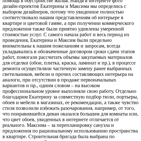
помощь в обустройстве жилья. Найдя в интернете фото
дизайн-проектов Екатерины и Максима мы определись с
выбором дизайнеров, потому что увиденное полностью
соответствовало нашим представлениям об интерьере в
квартире и цветовой гамме, а при получении коммерческого
предложения также были приятно удивлены умеренной
стоимостью услуг. С самого начала работ и весь период их
проведения, Екатерина и Максим были предельно
внимательны к нашим пожеланиям и запросам, всегда
укладывались в обозначенные договором сроки сдачи этапов
работ, помогали рассчитать объемы закупаемых материалов
для отделки (обои, плитка, краска, ламинат и пр.), в процессе
ремонта осуществляли частичную замену ранее выбранных
светильников, мебели и прочих составляющих интерьера на
аналоги, при отсутствии в продаже первоначальных
вариантов и пр., одним словом – на высоком
профессиональном уровне выполняли свою работу. Отдельно
благодарим Екатерину за совместную подбор тюли, портьеры,
обоев и мебели в магазинах, ее рекомендации, а также чувство
стиля позволили избежать разочарования, например, от того,
что понравившейся диван оказался большим для комнаты или,
что цвет обоев, увиденных в интернете отличается от
реального. Максима – за перепланировку санузла и
предложения по рациональному использованию пространства
в квартире. Строительная бригада была выбрана по