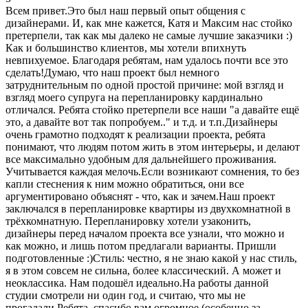
Всем привет.Это был наш первый опыт общения с
дизайнерами. И, как мне кажется, Катя и Максим нас стойко
претерпели, так как мы далеко не самые лучшие заказчики :)
Как и большинство клиентов, мы хотели впихнуть
невпихуемое. Благодаря ребятам, нам удалось почти все это
сделать!Думаю, что наш проект был немного
затруднительным по одной простой причине: мой взгляд и
взгляд моего супруга на перепланировку кардинально
отличался. Ребята стойко претерпели все наши "а давайте ещё
это, а давайте вот так попробуем.." и т.д. и т.п.Дизайнеры
очень грамотно подходят к реализации проекта, ребята
понимают, что людям потом жить в этом интерьеры, и делают
все максимально удобным для дальнейшего проживания.
Учитывается каждая мелочь.Если возникают сомнения, то без
капли стеснения к ним можно обратиться, они все
аргументировано объяснят - что, как и зачем.Наш проект
заключался в перепланировке квартиры из двухкомнатной в
трёхкомнатную. Перепланировку хотели узаконить,
дизайнеры перед началом проекта все узнали, что можно и
как можно, и лишь потом предлагали варианты. Пришли
подготовленные :)Стиль: честно, я не знаю какой у нас стиль,
я в этом совсем не сильна, более классический. А может и
неоклассика. Нам подошёл идеально.На работы данной
студии смотрели ни один год, и считаю, что мы не
прогадали.Ребята, спасибо вам огромное (особенно за