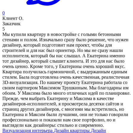
0
Клиент О.
Заказчик
5
Мы купили квартиру в новостройке с голыми бетонными
стенами и полом. Изначально сразу было решение, что нужен
дизайнер, который подготовит нам проект, чтобы для
строителей и для нас был ориентир. Но мы не сразу нашли
исполнителя, который бы нас слышал. А Екатерина именно
тот дизайнер, который слышит клиента. И это для нас было
очень ценно. Кроме того, у Екатерины очень хороший вкус.
Квартира получилась гармоничной, с выдержанным единым
стилем. Была подготовлена очень качественная, реалистичная
3D-визуализация. По нашему проекту Екатерина работала со
своим партнером Максимом Трушкиным. Мы благодарны им
обоим. У Максима было много отличных идей по планировке.
Прежде, чем выбрать Екатерину и Максима в качестве
дизайнеров-исполнителей, я просмотрела десятки сайтов и
страниц других дизайнеров, с многими мы встретились, но
Екатерина и Максим были лучшими, они не только говорили
профессионально и показали нам свое портфолио, но и
выглядели как дизайнеры: стильно и современно.
Визуализация интерьера
Дизайн квартиры
Дизайн