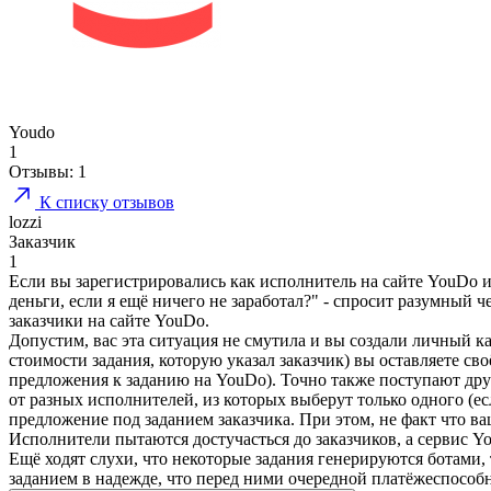
Youdo
1
Отзывы:
1
К списку отзывов
lozzi
Заказчик
1
Если вы зарегистрировались как исполнитель на сайте YouDo и 
деньги, если я ещё ничего не заработал?" - спросит разумный ч
заказчики на сайте YouDo.
Допустим, вас эта ситуация не смутила и вы создали личный к
стоимости задания, которую указал заказчик) вы оставляете св
предложения к заданию на YouDo). Точно также поступают друг
от разных исполнителей, из которых выберут только одного (ес
предложение под заданием заказчика. При этом, не факт что ва
Исполнители пытаются достучасться до заказчиков, а сервис Y
Ещё ходят слухи, что некоторые задания генерируются ботами,
заданием в надежде, что перед ними очередной платёжеспособн