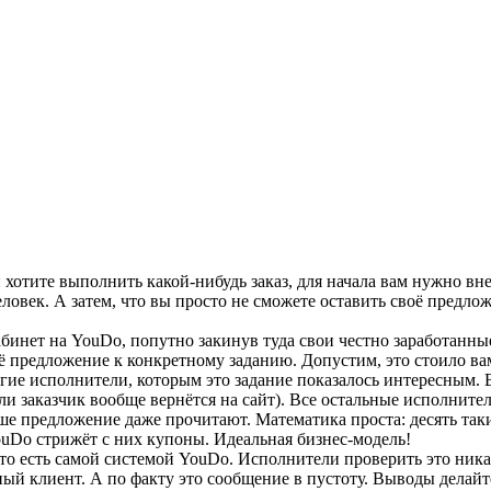
хотите выполнить какой-нибудь заказ, для начала вам нужно вне
еловек. А затем, что вы просто не сможете оставить своё предло
абинет на YouDo, попутно закинув туда свои честно заработанны
оё предложение к конкретному заданию. Допустим, это стоило ва
ие исполнители, которым это задание показалось интересным. В 
ли заказчик вообще вернётся на сайт). Все остальные исполнител
ше предложение даже прочитают. Математика проста: десять таки
ouDo стрижёт с них купоны. Идеальная бизнес-модель!
 то есть самой системой YouDo. Исполнители проверить это ника
ый клиент. А по факту это сообщение в пустоту. Выводы делайт