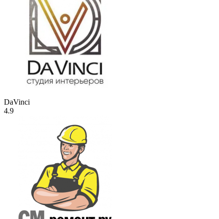
DaVinci
4.9