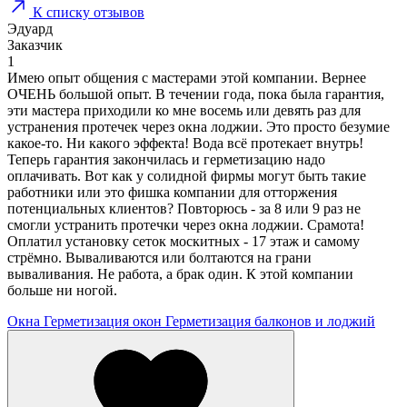
К списку отзывов
Эдуард
Заказчик
1
Имею опыт общения с мастерами этой компании. Вернее
ОЧЕНЬ большой опыт. В течении года, пока была гарантия,
эти мастера приходили ко мне восемь или девять раз для
устранения протечек через окна лоджии. Это просто безумие
какое-то. Ни какого эффекта! Вода всё протекает внутрь!
Теперь гарантия закончилась и герметизацию надо
оплачивать. Вот как у солидной фирмы могут быть такие
работники или это фишка компании для отторжения
потенциальных клиентов? Повторюсь - за 8 или 9 раз не
смогли устранить протечки через окна лоджии. Срамота!
Оплатил установку сеток москитных - 17 этаж и самому
стрёмно. Вываливаются или болтаются на грани
вываливания. Не работа, а брак один. К этой компании
больше ни ногой.
Окна
Герметизация окон
Герметизация балконов и лоджий