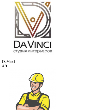
DaVinci
4.9