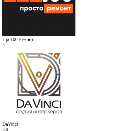
Про100-Ремонт
5
DaVinci
4.9