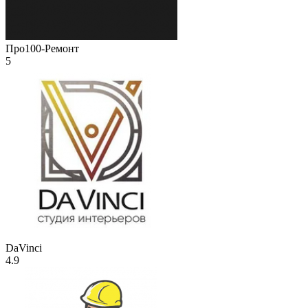
Про100-Ремонт
5
DaVinci
4.9