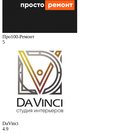
Про100-Ремонт
5
DaVinci
4.9