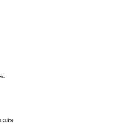
 №1
а сайте