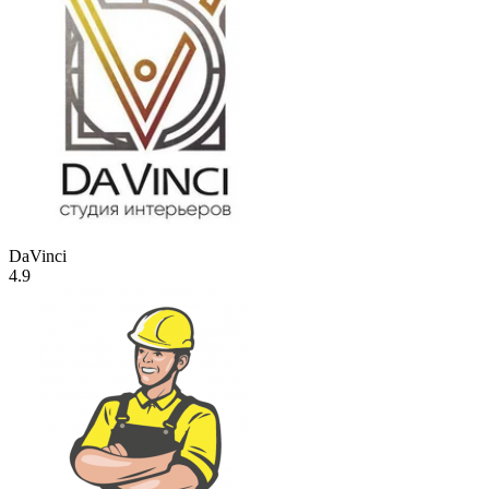
DaVinci
4.9