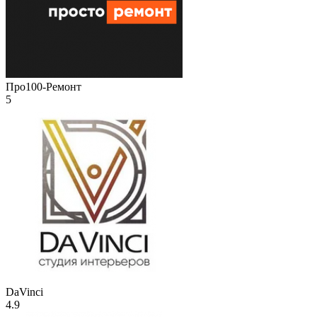
Про100-Ремонт
5
DaVinci
4.9