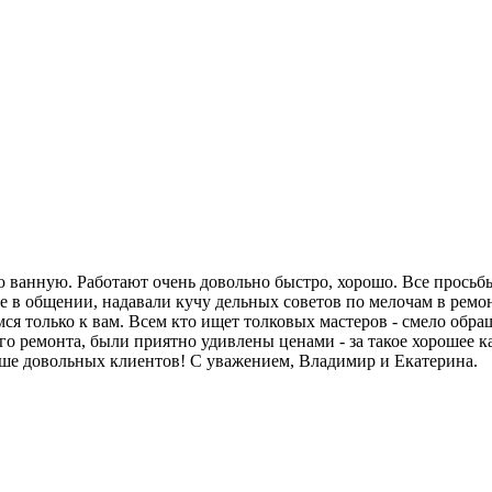
ю ванную. Работают очень довольно быстро, хорошо. Все просьб
 общении, надавали кучу дельных советов по мелочам в ремонте
мся только к вам. Всем кто ищет толковых мастеров - смело обра
ого ремонта, были приятно удивлены ценами - за такое хорошее к
льше довольных клиентов! С уважением, Владимир и Екатерина.