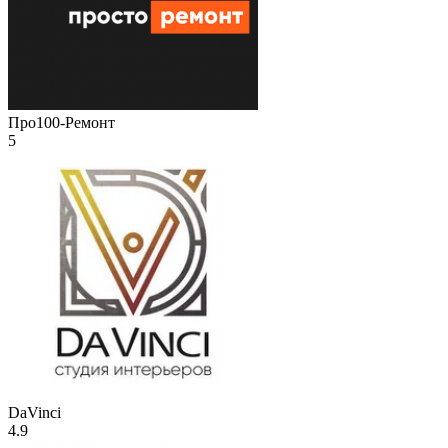
Про100-Ремонт
5
DaVinci
4.9