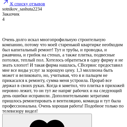
К списку отзывов
sotnikov_sashuta2234
Заказчик
4
Очень долго искал многопрофильную строительную
компанию, потому что моей старенькой квартирке необходим
был капитальный ремонт! Тут и трубы, и проводка, и
ржавчина, и грибок на стенах, а также плитка, подвесные
потолки, теплый пол. Хотелось обратиться в одну фирму и не
знать хлопот! И такая фирма нашлась, СВсервис предоставил
мне все виды услуг за хорошую цену. 1,3 миллиона быть
может и великовато, но, учитывая, что я и пальцем не
прикасался к ремонту, сумма меня устроила. Прораб все
держал в своих руках. Когда я заметил, что плитка в прихожей
неровно лежит, то он тут же напряг рабочих и на следующий
день ошибки исправили. Дополнительными затратами
пришлось ремонтировать и вентиляцию, команда и тут была
профессиональна. Очень хорошая работа! Подобное только по
телевизору видел!