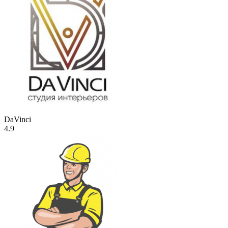
DaVinci
4.9