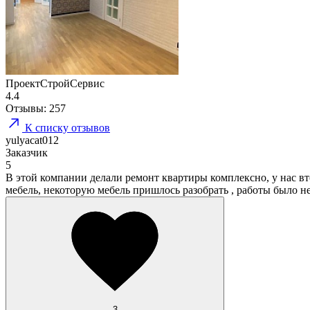
ПроектСтройСервис
4.4
Отзывы:
257
К списку отзывов
yulyacat012
Заказчик
5
В этой компании делали ремонт квартиры комплексно, у нас в
мебель, некоторую мебель пришлось разобрать , работы было не
3