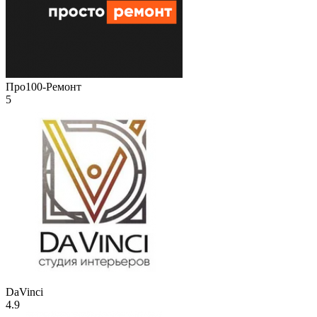
Про100-Ремонт
5
DaVinci
4.9