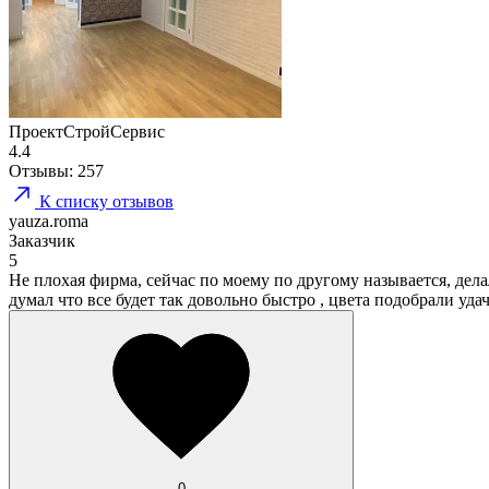
ПроектСтройСервис
4.4
Отзывы:
257
К списку отзывов
yauza.roma
Заказчик
5
Не плохая фирма, сейчас по моему по другому называется, дела
думал что все будет так довольно быстро , цвета подобрали уд
0