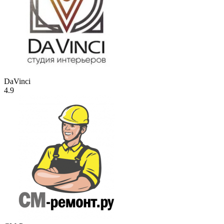
DaVinci
4.9