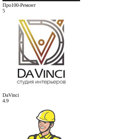
Про100-Ремонт
5
DaVinci
4.9