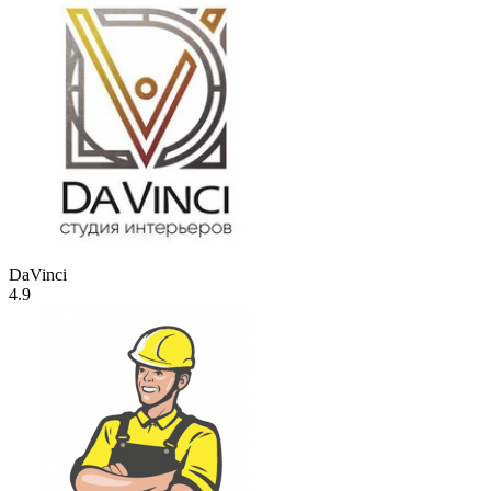
DaVinci
4.9