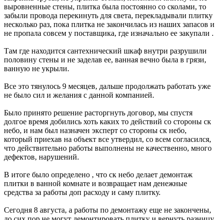
выровненные стены, плитка была постоянно со сколами, то
забыли провода перекинуть для света, перекладывали плитку
несколько раз, пока плитка не закончилась из наших запасов и
не пропала совсем у поставщика, где изначально ее закупали .
Там где находится сантехнический шкаф внутри разрушили
половину стены и не заделав ее, ванная вечно была в грязи,
ванную не укрыли.
Все это тянулось 9 месяцев, дальше продолжать работать уже
не было сил и желания с данной компанией.
Было принято решение расторгнуть договор, мы спустя
долгое время добились хоть каких то действий со стороны ск
небо, и нам был назначен эксперт со стороны ск небо,
который приехав на объект все утвердил, со всем согласился,
что действительно работы выполнены не качественно, много
дефектов, нарушений.
В итоге было определено , что ск небо делает демонтаж
плитки в ванной комнате и возвращает нам денежные
средства за работы доп расходу и саму плитку.
Сегодня 8 августа, а работы по демонтажу еще не закончены,
до сих пор не могут демонтировать плитку и вернуть разницу