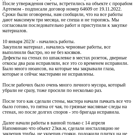
После утверждения сметы, встретились на объекте с прорабом
Артемом - подписали договор номер 64609 от 19.11.2022.
Сроки были оговорены, нам сообщили, что на все работы
дают максимум три месяца, не спеша и не торопясь. Мы
согласовали последовательно работ и приступили к закупке
материалов.
10 января 2023г - начались работы.
Закупили материал , начались черновые работы, все
выполнили быстро, но не без косяков.
Дефекты на стенах по шпаклевке в местах розеток, дверные
откосы два раза исправляли, все это со временем исправили.
Было много нюансов, на которые мы закрывали глаза,
которые и сейчас мастерами не исправлены.
После рабочих было очень много личного мусора, который
убрали не сразу, тоже просили по несколько раз.
После того как сделали стены, мастера начали пачкать все что
было готово, то пятна от чая, то грязные масляные следы на
стенах, но после долгих споров - это бригада исправила.
Далее начали работы в ванной только с 14 апреля
Напоминаю что объект 23кв.м, сделали инсталляцию не
закрепив трубы, не укрепив стояки, положили плитку на не