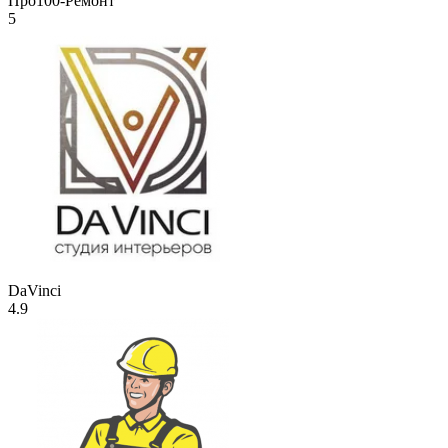
Про100-Ремонт
5
DaVinci
4.9