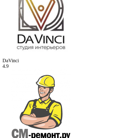
DaVinci
4.9