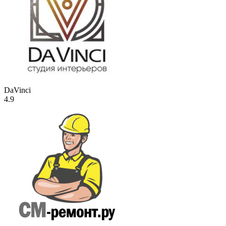
DaVinci
4.9