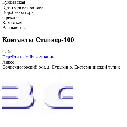
Кунцевская
Крестьянская застава
Воробьевы горы
Орехово
Каховская
Варшавская
Контакты
Стайвер-100
Сайт
Перейти на сайт компании
Адрес
Солнечногорский р-н, д. Дурыкино, Екатерининский тупик