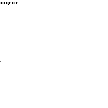
онцепт
т