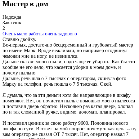
Мастер в дом
Надежда
Заказчик
2
Очень мало работы очень задорого
Ставлю двойку.
Во-первых, достаточно бесцеремонный и грубоватый мастер
по имени Марк. Вроде вежливый, но например отодвинул
чемодан мне на ногу, не извинился.
Дальше сказал: много пыли, надо чаще ее убирать. Как бы это
вообще не его дело, что касается уборки в моем доме, и
почему пыльно.
Дальше, речь шла о 7 тысячах с оператором, скинула фото
Марку на телефон, речь пошла о 7,5 тысячах. Окей.
Я думала, что за эти деньги хотя бы направляющие в шкафу
поменяют. Нет, он почистил пыль с помощью моего пылесоса
и поставил дверь обратно. Несколько раз катал дверь, хлопал
по и так сломанной ручке, видимо, доломать планировал.
И поставил ценник за свою работу 9600. Половина нового
шкафа по сути. В ответ на мой вопрос: почему такая цена -- ну
вам оператор же сказал ОТ 7 тысяч. Нет, оператор назвал 7