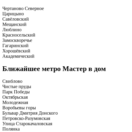
Чертаново Северное
Царицыно
Савёловский
Мещанский
Люблино
Красносельский
Замоскворечье
Гагаринский
Хорошёвский
Академический
Ближайшее метро
Мастер в дом
Свиблово
Чистые пруды
Парк Победы
Октябрьская
Молодежная
Воробьевы горы
Бульвар Дмитрия Донского
Петровско-Разумовская
Улица Старокачаловская
Полянка