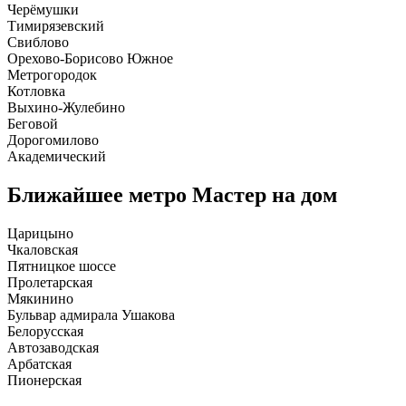
Черёмушки
Тимирязевский
Свиблово
Орехово-Борисово Южное
Метрогородок
Котловка
Выхино-Жулебино
Беговой
Дорогомилово
Академический
Ближайшее метро
Мастер на дом
Царицыно
Чкаловская
Пятницкое шоссе
Пролетарская
Мякинино
Бульвар адмирала Ушакова
Белорусская
Автозаводская
Арбатская
Пионерская