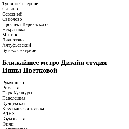
Тушино Северное
Силино
Северный
Свиблово
Проспект Вернадского
Некрасовка
Митино
Лианозово
Алтуфьевский
Бутово Северное
Ближайшее метро
Дизайн студия
Инны Цветковой
Румянцево
Римская
Парк Культуры
Павелецкая
Кунцевская
Крестьянская застава
ВДНХ
Бауманская
Фили