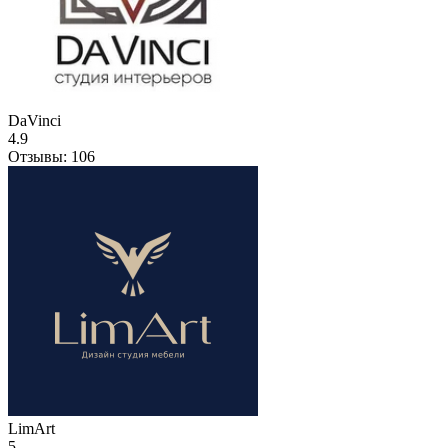
DaVinci
4.9
Отзывы:
106
LimArt
5